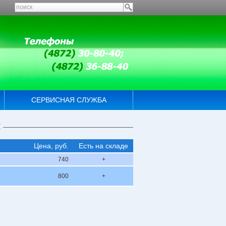
СЕРВИСНАЯ СЛУЖБА
к
Цена, руб.
Есть на складе
740
+
800
+