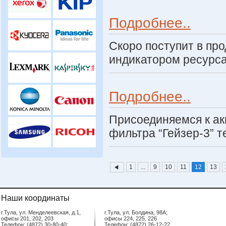
Подробнее..
Скоро поступит в пр
индикатором ресурс
Подробнее..
Присоединяемся к ак
фильтра “Гейзер-3” т
1
...
9
10
11
12
13
Наши координаты
г.Тула, ул. Менделеевская, д.1,
г.Тула, ул. Болдина, 98А;
офисы 201, 202, 203
офисы 224, 225, 226
Телефон: (4872) 30-80-40;
Телефон: (4872) 26-12-22