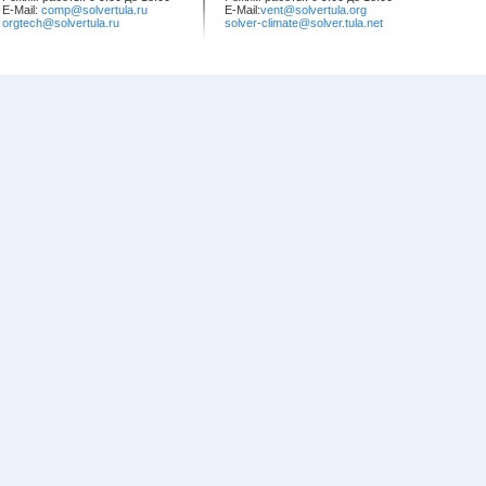
E-Mail:
comp@solvertula.ru
E-Mail:
vent@solvertula.org
orgtech@solvertula.ru
solver-climate@solver.tula.net