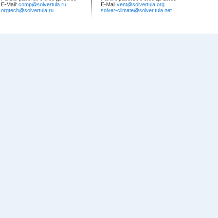
E-Mail:
comp@solvertula.ru
E-Mail:
vent@solvertula.org
orgtech@solvertula.ru
solver-climate@solver.tula.net